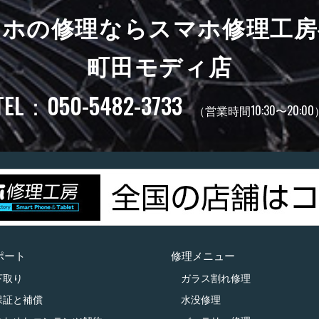
マホの修理ならスマホ修理工房
町田モディ店
TEL：050-5482-3733
（営業時間10:30〜20:00
ポート
修理メニュー
下取り
ガラス割れ修理
保証と補償
水没修理