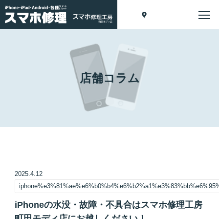
店舗コラム
2025.4.12
iphone%e3%81%ae%e6%b0%b4%e6%b2%a1%e3%83%bb%e6%95
iPhoneの水没・故障・不具合はスマホ修理工房
町田モディ店にお越しください！