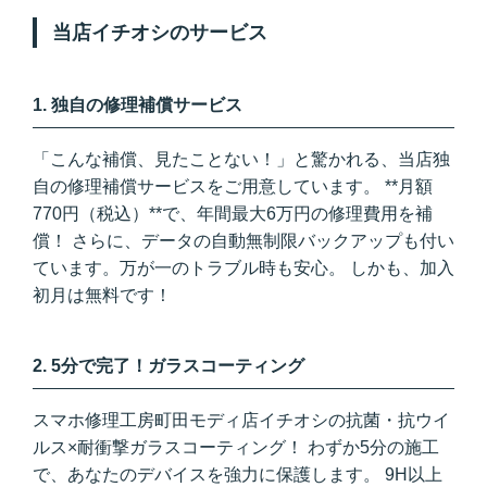
当店イチオシのサービス
1. 独自の修理補償サービス
「こんな補償、見たことない！」と驚かれる、当店独
自の修理補償サービスをご用意しています。 **月額
770円（税込）**で、
年間最大6万円
の修理費用を補
償！ さらに、
データの自動無制限バックアップ
も付い
ています。万が一のトラブル時も安心。 しかも、加入
初月は無料です！
2. 5分で完了！ガラスコーティング
スマホ修理工房町田モディ店
イチオシの
抗菌・抗ウイ
ルス×耐衝撃
ガラスコーティング！ わずか
5分
の施工
で、あなたのデバイスを強力に保護します。 9H以上