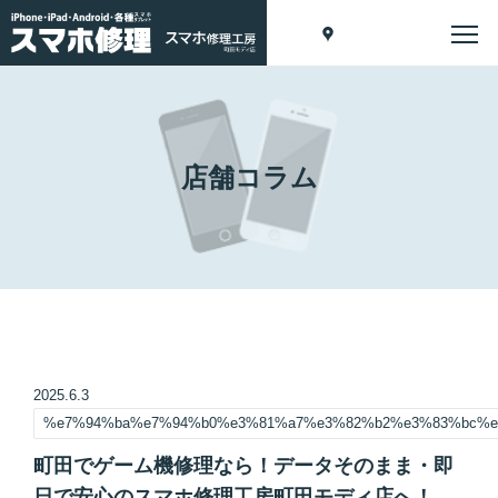
店舗コラム
2025.6.3
%e7%94%ba%e7%94%b0%e3%81%a7%e3%82%b2%e3%83%bc%e
町田でゲーム機修理なら！データそのまま・即
日で安心のスマホ修理工房町田モディ店へ！