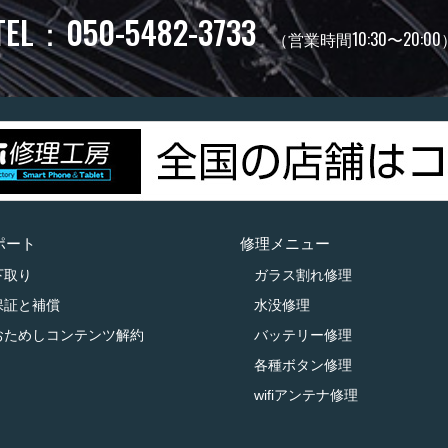
TEL：050-5482-3733
（営業時間10:30〜20:00
ポート
修理メニュー
下取り
ガラス割れ修理
保証と補償
水没修理
おためしコンテンツ解約
バッテリー修理
各種ボタン修理
wifiアンテナ修理