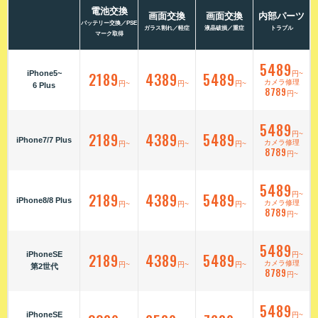
電池交換
画面交換
画面交換
内部パーツ
バッテリー交換／PSE
ガラス割れ／軽症
液晶破損／重症
トラブル
マーク取得
5489
iPhone5~
2189
4389
5489
円~
カメラ修理
円~
円~
円~
6 Plus
8789
円~
5489
2189
4389
5489
円~
iPhone7/7 Plus
カメラ修理
円~
円~
円~
8789
円~
5489
2189
4389
5489
円~
iPhone8/8 Plus
カメラ修理
円~
円~
円~
8789
円~
5489
iPhoneSE
2189
4389
5489
円~
カメラ修理
円~
円~
円~
第2世代
8789
円~
5489
iPhoneSE
円~