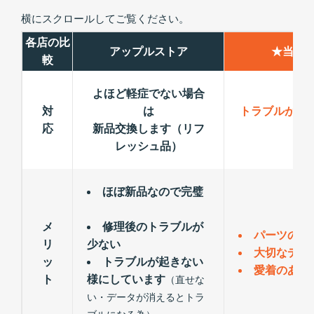
横にスクロールしてご覧ください。
各店の比
アップルストア
★当店
較
よほど軽症でない場合
対
は
トラブルが出
応
新品交換します（リフ
レッシュ品）
ほぼ新品なので完璧
メ
修理後のトラブルが
パーツの交
リ
少ない
大切なデー
ッ
トラブルが起きない
愛着のある
ト
様にしています
（直せな
い・データが消えるとトラ