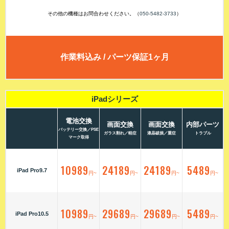
その他の機種はお問合わせください。（
050-5482-3733
）
作業料込み / パーツ保証1ヶ月
iPadシリーズ
電池交換
画面交換
画面交換
内部パーツ
バッテリー交換／PSE
ガラス割れ／軽症
液晶破損／重症
トラブル
マーク取得
10989
24189
24189
5489
iPad Pro9.7
円~
円~
円~
円~
10989
29689
29689
5489
iPad Pro10.5
円~
円~
円~
円~