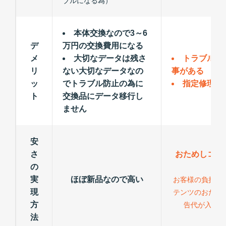
ブルになる為）
本体交換なので3～6
デ
万円の交換費用になる
メ
大切なデータは残さ
トラブルが
リ
ない大切なデータなの
事がある
ッ
でトラブル防止の為に
指定修理以
ト
交換品にデータ移行し
ません
安
さ
おためしコン
の
力
実
ほぼ新品なので高い
お客様の負担が
現
テンツのおため
方
告代が入る為
法