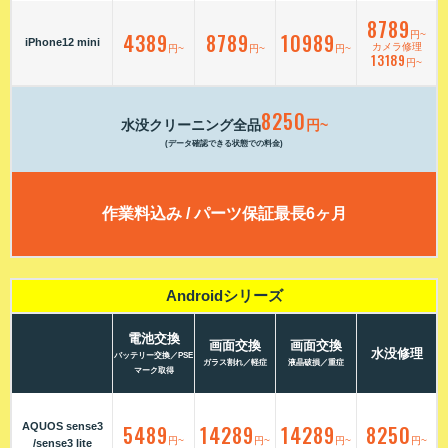
8789
4389
8789
10989
円~
iPhone12 mini
カメラ修理
円~
円~
円~
13189
円~
8250
水没クリーニング全品
円~
(データ確認できる状態での料金)
作業料込み / パーツ保証最長6ヶ月
Androidシリーズ
電池交換
画面交換
画面交換
水没修理
バッテリー交換／PSE
ガラス割れ／軽症
液晶破損／重症
マーク取得
AQUOS sense3
5489
14289
14289
8250
円~
円~
円~
円~
/sense3 lite