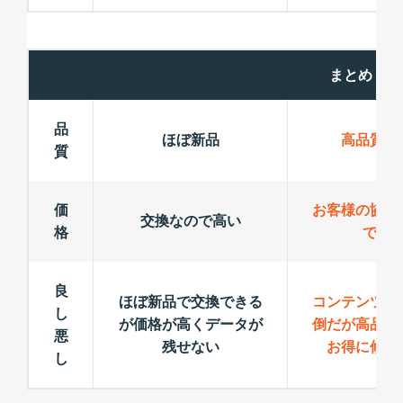
まとめ
品
ほぼ新品
高品質パ
質
価
お客様の協力
交換なので高い
格
でお
良
ほぼ新品で交換できる
コンテンツ手
し
が価格が高くデータが
倒だが高品質
悪
残せない
お得に修理
し