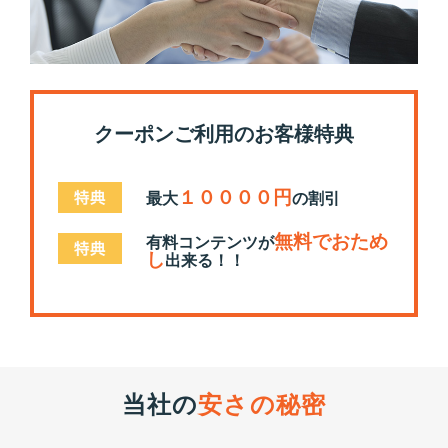
クーポンご利用のお客様特典
１００００円
最大
の割引
無料でおため
有料コンテンツが
し
出来る！！
当社の
安さの秘密