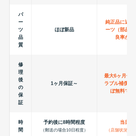
パ
ー
純正品に近い
ツ
ほぼ新品
ーツ（部品）
品
良率が低
質
修
理
最大6ヶ月保
後
1ヶ月保証～
ラブル補償で
の
ぼ無料で修
保
証
時
予約後に8時間程度
当日修
間
（郵送の場合10日程度）
（店舗状況によ